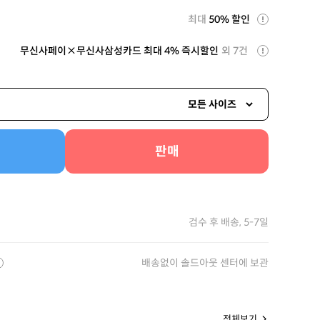
최대
50% 할인
무신사페이×무신사삼성카드 최대 4% 즉시할인
외 7건
모든 사이즈
판매
검수 후 배송, 5-7일
배송없이 솔드아웃 센터에 보관
전체보기