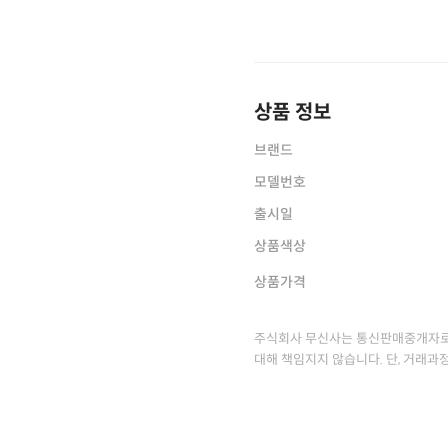
상품 정보
브랜드
모델번호
출시일
상품색상
상품가격
주식회사 무신사는 통신판매중개자로
대해 책임지지 않습니다. 단, 거래과