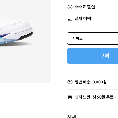
수수료 할인
결제 혜택
사이즈
구매
일반 배송
3,000원
센터 보관
첫 90일 무료
시세