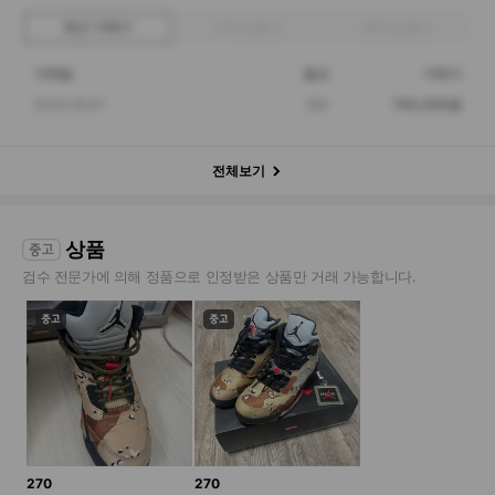
최근 거래가
구매 입찰가
판매 입찰가
거래일
옵션
거래가
2023.06.07
250
700,000원
전체보기