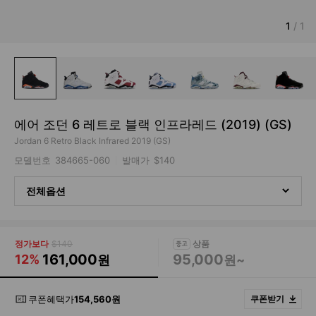
1
/
1
에어 조던 6 레트로 블랙 인프라레드 (2019) (GS)
Jordan 6 Retro Black Infrared 2019 (GS)
모델번호
384665-060
발매가
$140
전체옵션
정가보다
$140
161,000
95,000
12%
원
원~