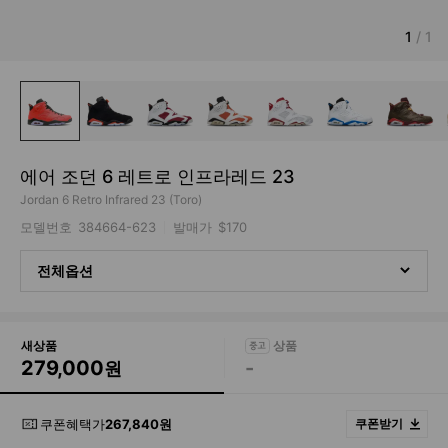
1
/
1
에어 조던 6 레트로 인프라레드 23
Jordan 6 Retro Infrared 23 (Toro)
모델번호
384664-623
발매가
$170
전체옵션
새상품
279,000
-
원