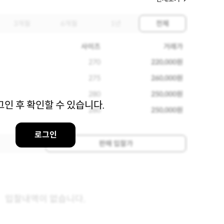
3개월
6개월
1년
전체
사이즈
거래가
270
220,000원
275
260,000원
280
250,000원
그인 후 확인할 수 있습니다.
260
250,000원
로그인
판매 입찰가
입찰내역이 없습니다.