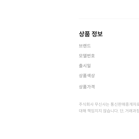
상품 정보
브랜드
모델번호
출시일
상품색상
상품가격
주식회사 무신사는 통신판매중개자로
대해 책임지지 않습니다. 단, 거래과