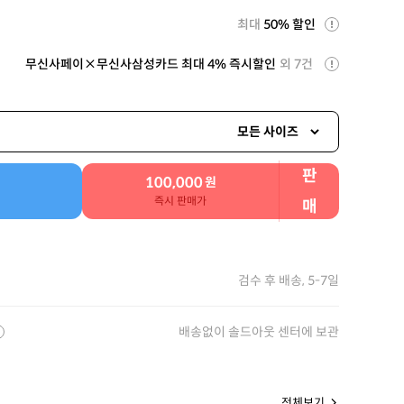
최대
50% 할인
무신사페이×무신사삼성카드 최대 4% 즉시할인
외 7건
모든 사이즈
판
100,000
원
즉시 판매가
매
검수 후 배송, 5-7일
배송없이 솔드아웃 센터에 보관
전체보기