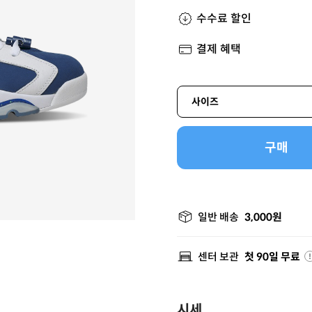
수수료 할인
결제 혜택
사이즈
구매
일반 배송
3,000원
센터 보관
첫 90일 무료
시세