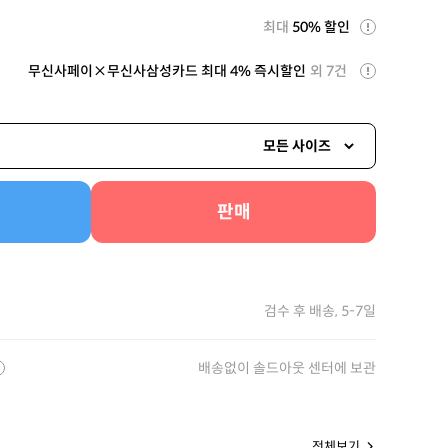
최대
50% 할인
무신사페이×무신사삼성카드 최대 4% 즉시할인
외 7건
모든 사이즈
판매
검수 후 배송, 5-7일
배송없이 솔드아웃 센터에 보관
전체보기