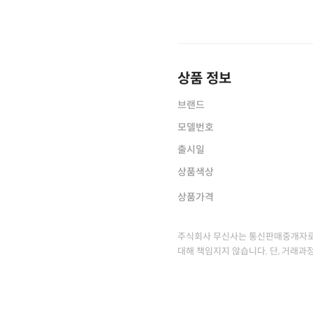
상품 정보
브랜드
모델번호
출시일
상품색상
상품가격
주식회사 무신사는 통신판매중개자로
대해 책임지지 않습니다. 단, 거래과