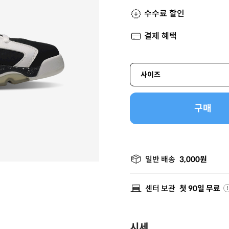
수수료 할인
결제 혜택
사이즈
구매
일반 배송
3,000원
센터 보관
첫 90일 무료
시세