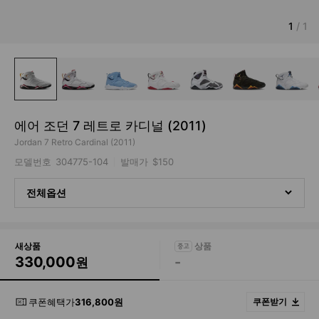
1
/
1
에어 조던 7 레트로 카디널 (2011)
Jordan 7 Retro Cardinal (2011)
모델번호
304775-104
발매가
$150
전체옵션
새상품
330,000
-
원