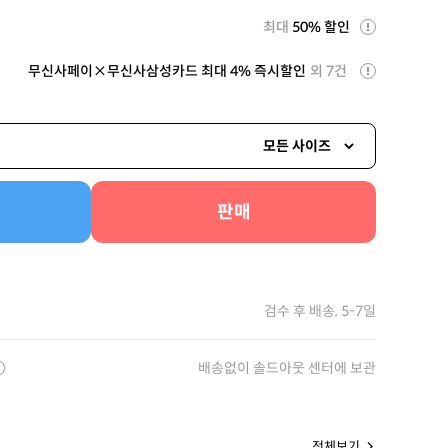
최대
50% 할인
무신사페이×무신사삼성카드 최대 4% 즉시할인
외 7건
모든 사이즈
판매
검수 후 배송, 5-7일
배송없이 솔드아웃 센터에 보관
전체보기