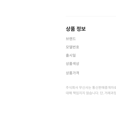
상품 정보
브랜드
모델번호
출시일
상품색상
상품가격
주식회사 무신사는 통신판매중개자로
대해 책임지지 않습니다. 단, 거래과