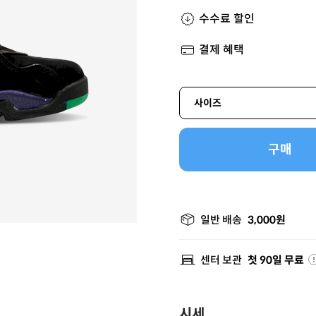
수수료 할인
결제 혜택
사이즈
구매
일반 배송
3,000원
센터 보관
첫 90일 무료
시세