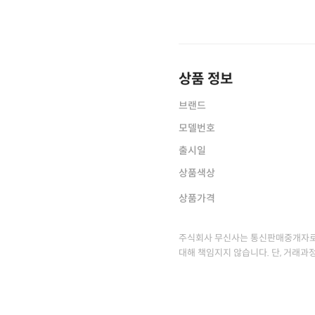
상품 정보
브랜드
모델번호
출시일
상품색상
상품가격
주식회사 무신사는 통신판매중개자로
대해 책임지지 않습니다. 단, 거래과