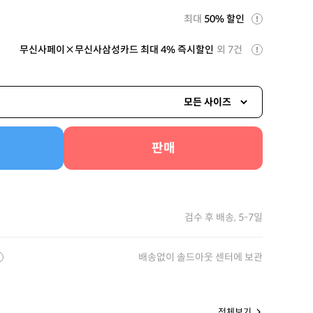
최대
50% 할인
무신사페이×무신사삼성카드 최대 4% 즉시할인
외 7건
모든 사이즈
판매
검수 후 배송, 5-7일
배송없이 솔드아웃 센터에 보관
전체보기