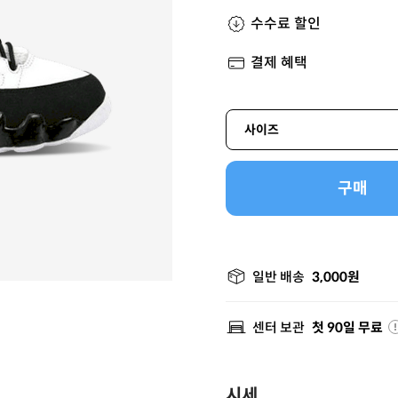
수수료 할인
결제 혜택
사이즈
구매
일반 배송
3,000원
센터 보관
첫 90일 무료
시세