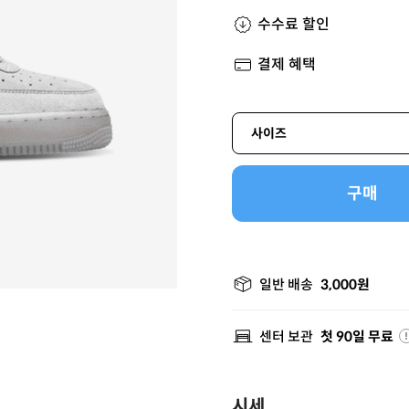
수수료 할인
결제 혜택
사이즈
구매
일반 배송
3,000원
센터 보관
첫 90일 무료
시세