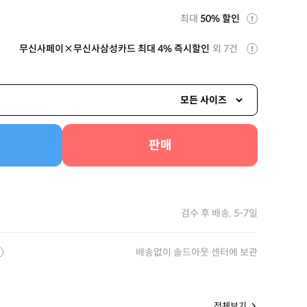
최대
50% 할인
무신사페이×무신사삼성카드 최대 4% 즉시할인
외 7건
모든 사이즈
판매
검수 후 배송, 5-7일
배송없이 솔드아웃 센터에 보관
전체보기