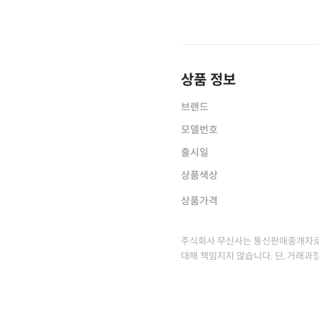
상품 정보
브랜드
모델번호
출시일
상품색상
상품가격
주식회사 무신사는 통신판매중개자로
대해 책임지지 않습니다. 단, 거래과