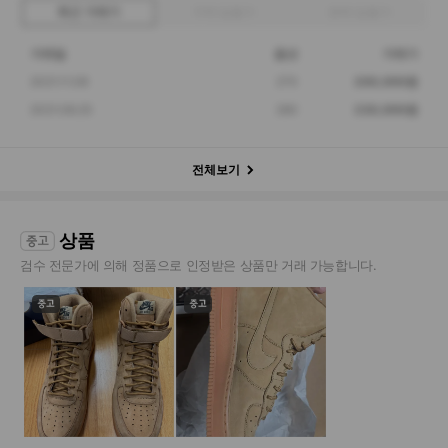
최근 거래가
구매 입찰가
판매 입찰가
거래일
옵션
거래가
2021.11.08
270
200,000원
2021.08.25
260
230,000원
전체보기