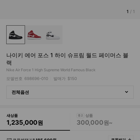
1
/
1
나이키 에어 포스 1 하이 슈프림 월드 페이머스 블
랙
Nike Air Force 1 High Supreme World Famous Black
모델번호
698696-010
발매가
$150
전체옵션
새상품
1,235,000
300,000
원
원~