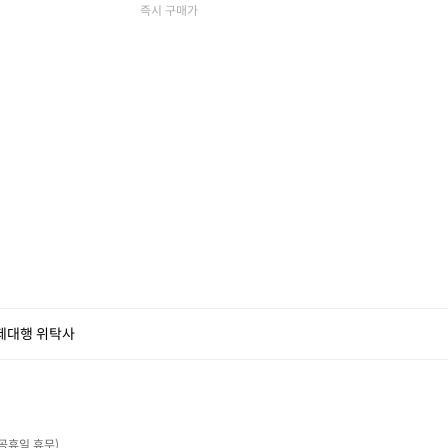
즉시 구매가
제대행 위탁사
・공휴일 휴무)
