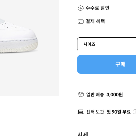
수수료 할인
결제 혜택
사이즈
구매
일반 배송
3,000원
센터 보관
첫 90일 무료
시세