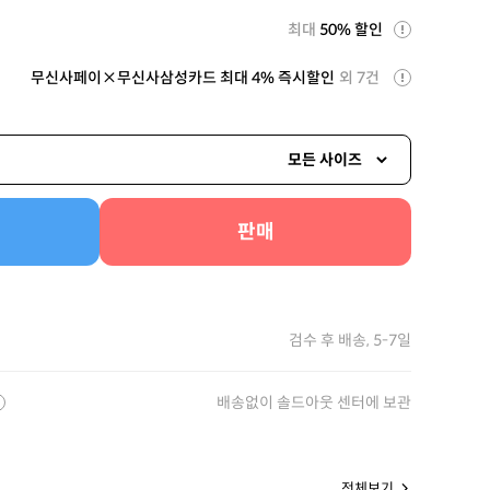
최대
50% 할인
무신사페이×무신사삼성카드 최대 4% 즉시할인
외 7건
모든 사이즈
판매
검수 후 배송, 5-7일
배송없이 솔드아웃 센터에 보관
전체보기