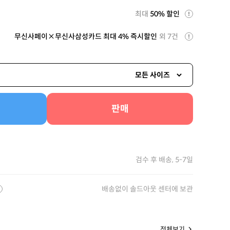
최대
50% 할인
무신사페이×무신사삼성카드 최대 4% 즉시할인
외 7건
모든 사이즈
판매
검수 후 배송, 5-7일
배송없이 솔드아웃 센터에 보관
전체보기