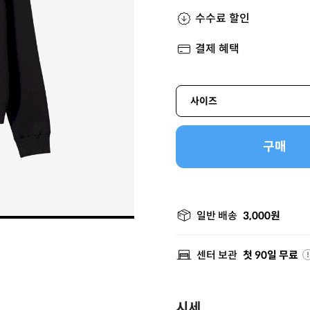
수수료 할인
결제 혜택
사이즈
구매
일반 배송
3,000원
센터 보관
첫 90일 무료
시세