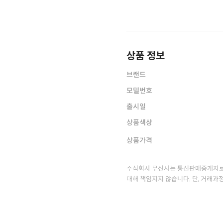
상품 정보
브랜드
모델번호
출시일
상품색상
상품가격
주식회사 무신사는 통신판매중개자로
대해 책임지지 않습니다. 단, 거래과