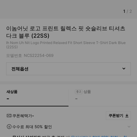
1
/
2
이놈어닛 로고 프린트 릴렉스 핏 숏슬리브 티셔츠
다크 블루 (22SS)
Ih Nom Uh Nit Logo Printed Relaxed Fit Short Sleeve T-Shirt Dark Blue
(22SS)
모델번호
NCS22254-069
전체옵션
새상품
-
-