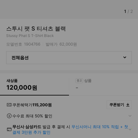
1
/
2
스투시 팻 S 티셔츠 블랙
Stussy Phat S T-Shirt Black
모델번호
1904766
발매가
62,000원
전체옵션
새상품
120,000
-
원