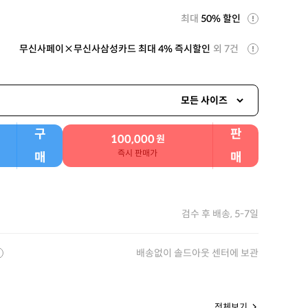
최대
50% 할인
무신사페이×무신사삼성카드 최대 4% 즉시할인
외 7건
모든 사이즈
구
판
100,000
원
즉시 판매가
매
매
검수 후 배송, 5-7일
배송없이 솔드아웃 센터에 보관
전체보기