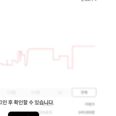
3개월
6개월
1년
전체
그인 후 확인할 수 있습니다.
사이즈
거래가
265(US 8.5)
249,000원