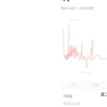
평균거래가
202,900원
330,000
150,000
1주
1개월
로
거래일
2025.12.10