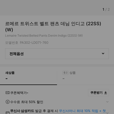
1
/
2
르메르 트위스트 벨트 팬츠 데님 인디고 (22SS)
(W)
Lemaire Twisted Belted Pants Denim Indigo (22SS) (W)
모델번호
PA302-LD071-760
전체옵션
새상품
-
-