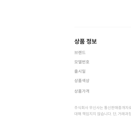
상품 정보
브랜드
모델번호
출시일
상품색상
상품가격
주식회사 무신사는 통신판매중개자로
대해 책임지지 않습니다. 단, 거래과