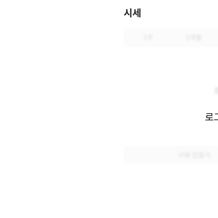
시세
1주
1개월
로
구매 입찰가