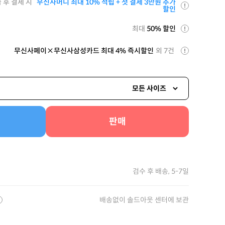
 후 결제 시
무신사머니 최대 10% 적립 + 첫 결제 3만원 추가
할인
최대
50% 할인
무신사페이×무신사삼성카드 최대 4% 즉시할인
외 7건
모든 사이즈
판매
검수 후 배송, 5-7일
배송없이 솔드아웃 센터에 보관