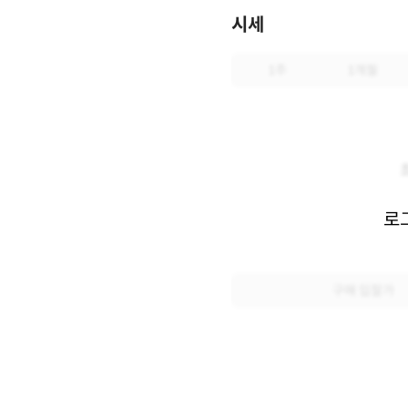
시세
1주
1개월
로
구매 입찰가