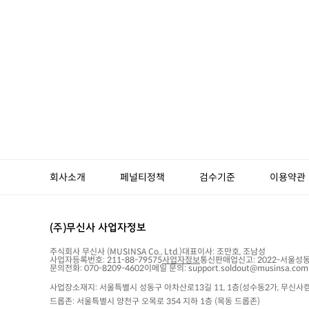
회사소개
페널티정책
검수기준
이용약관
(주)무신사 사업자정보
주식회사 무신사
(MUSINSA Co., Ltd.)
대표이사:
조만호, 조남성
사업자등록번호:
211-88-79575
사업자정보
통신판매업신고:
2022-서울성동
문의전화: 070-8209-4602
이메일 문의: support.soldout@musinsa.com
사업장소재지: 서울특별시 성동구 아차산로13길 11, 1층(성수동2가, 무신사캠
드롭존: 서울특별시 양천구 오목로 354 지하 1층 (목동 드롭존)