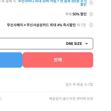
 후 결제 시
무신사머니 최대 10% 적립 + 첫 결제 3만원 추가
할인
최대
50% 할인
무신사페이×무신사삼성카드 최대 4% 즉시할인
외 7건
ONE SIZE
판매
검수 후 배송, 5-7일
배송없이 솔드아웃 센터에 보관