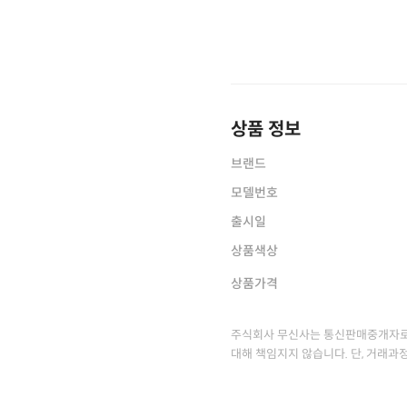
상품 정보
브랜드
모델번호
출시일
상품색상
상품가격
주식회사 무신사는 통신판매중개자로
대해 책임지지 않습니다. 단, 거래과