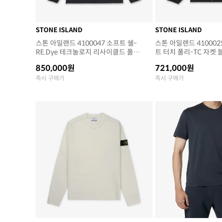
STONE ISLAND
STONE ISLAND
스톤 아일랜드 4100047 소프트 쉘-
스톤 아일랜드 410002
RE.Dye 테크놀로지 리사이클드 폴리
트 터치 폴리-TC 자켓 블
에스터 프리마로프트 인슐레이션 워터
850,000원
721,000원
프루프 앤 윈드프루프 후드 블루종 블
랙 (25SS)
즉시 구매가
즉시 구매가