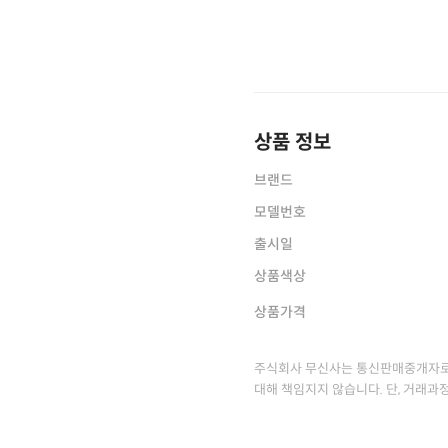
상품 정보
브랜드
모델번호
출시일
상품색상
상품가격
주식회사 무신사는 통신판매중개자로
대해 책임지지 않습니다. 단, 거래과