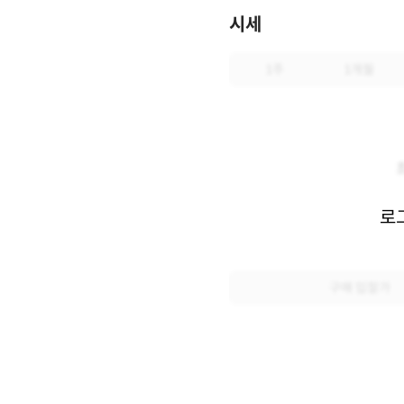
시세
1주
1개월
로
구매 입찰가