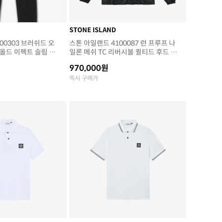
STONE ISLAND
00303 브러쉬드 오
스톤 아일랜드 4100087 런 프루프 나
 올드 이펙트 슬림 핏
일론 메쉬 TC 리버시블 퀼티드 후드 자
켓 블랙 (25SS)
켓 안티 드롭 블랙 (25SS)
970,000원
즉시 구매가