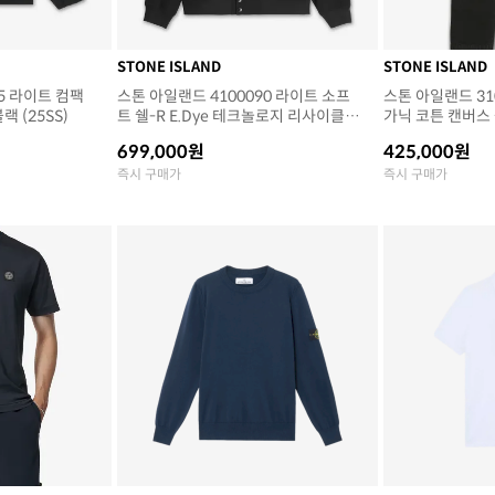
STONE ISLAND
STONE ISLAND
5 라이트 컴팩
스톤 아일랜드 4100090 라이트 소프
스톤 아일랜드 31
랙 (25SS)
트 쉘-R E.Dye 테크놀로지 리사이클드
가닉 코튼 캔버스
폴리에스터 윈드 앤 워터 레지스턴트
카고 트라우저 집 포
699,000원
425,000원
후드 자켓 블랙 (25SS)
즉시 구매가
즉시 구매가