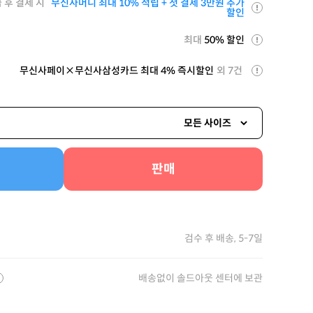
 후 결제 시
무신사머니 최대 10% 적립 + 첫 결제 3만원 추가
할인
최대
50% 할인
무신사페이×무신사삼성카드 최대 4% 즉시할인
외 7건
모든 사이즈
판매
검수 후 배송, 5-7일
배송없이 솔드아웃 센터에 보관