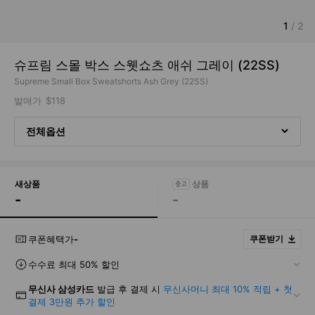
1
/
2
슈프림 스몰 박스 스웻쇼츠 애쉬 그레이 (22SS)
Supreme Small Box Sweatshorts Ash Grey (22SS)
발매가
$118
전체옵션
새상품
-
-