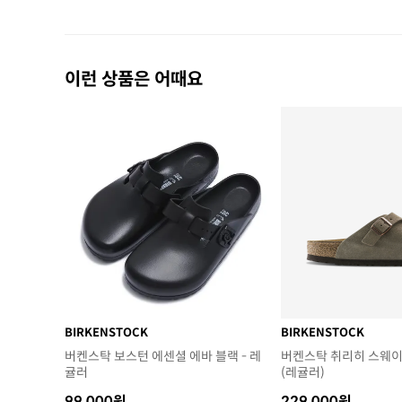
이런 상품은 어때요
BIRKENSTOCK
BIRKENSTOCK
버켄스탁 보스턴 에센셜 에바 블랙 - 레
버켄스탁 취리히 스웨이
귤러
(레귤러)
99,000원
229,000원