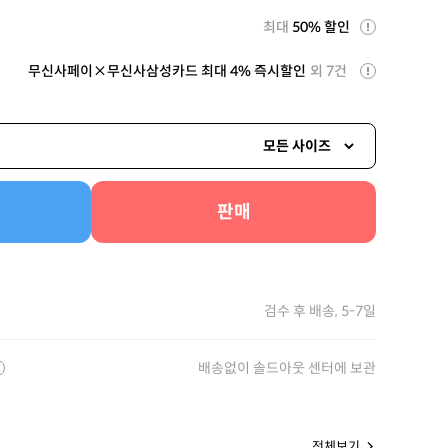
최대
50% 할인
무신사페이×무신사삼성카드 최대 4% 즉시할인
외 7건
모든 사이즈
판매
검수 후 배송, 5-7일
배송없이 솔드아웃 센터에 보관
전체보기