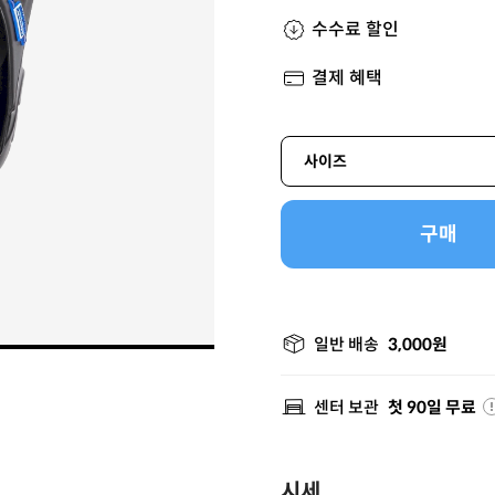
수수료 할인
결제 혜택
사이즈
구매
일반 배송
3,000원
센터 보관
첫 90일 무료
시세