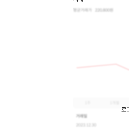
평균거래가
220,800원
1주
1개월
로
거래일
2023.12.30