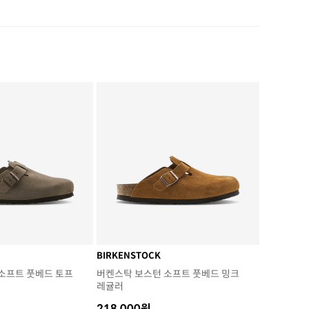
BIRKENSTOCK
소프트 풋베드 토프
버켄스탁 보스턴 소프트 풋베드 밍크
레귤러
218,000원