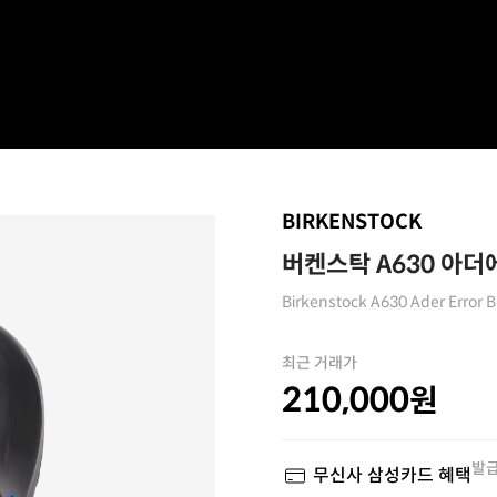
BIRKENSTOCK
버켄스탁 A630 아더
Birkenstock A630 Ader Error B
최근 거래가
210,000
원
발급
무신사 삼성카드 혜택