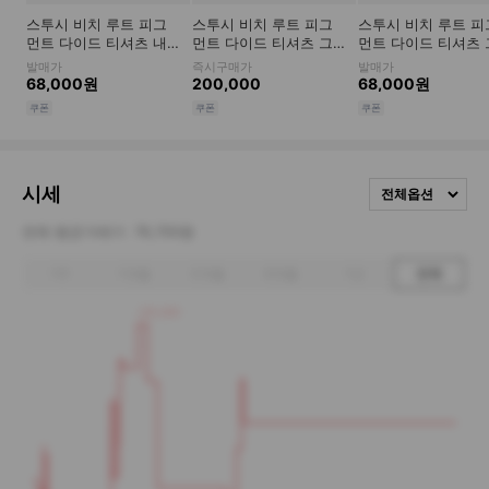
시세
전체옵션
전체 평균거래가
76,700원
1주
1개월
3개월
6개월
1년
전체
155,000