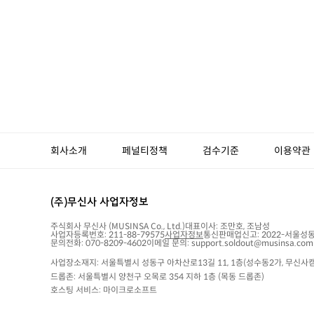
회사소개
페널티정책
검수기준
이용약관
(주)무신사 사업자정보
주식회사 무신사
(MUSINSA Co., Ltd.)
대표이사:
조만호, 조남성
사업자등록번호:
211-88-79575
사업자정보
통신판매업신고:
2022-서울성동
문의전화: 070-8209-4602
이메일 문의: support.soldout@musinsa.com
사업장소재지: 서울특별시 성동구 아차산로13길 11, 1층(성수동2가, 무신사캠
드롭존: 서울특별시 양천구 오목로 354 지하 1층 (목동 드롭존)
호스팅 서비스: 마이크로소프트