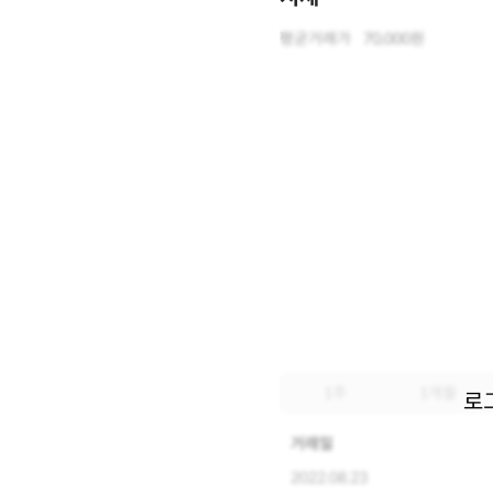
평균거래가
70,000원
1주
1개월
로
거래일
2022.08.23