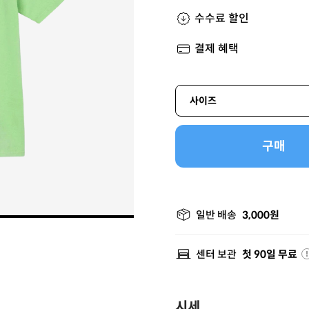
수수료 할인
결제 혜택
사이즈
구매
일반 배송
3,000원
센터 보관
첫 90일 무료
시세