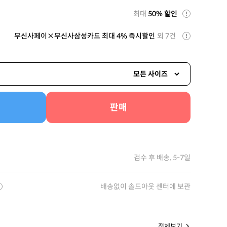
최대
50% 할인
무신사페이×무신사삼성카드 최대 4% 즉시할인
외 7건
모든 사이즈
판매
검수 후 배송, 5-7일
배송없이 솔드아웃 센터에 보관
전체보기