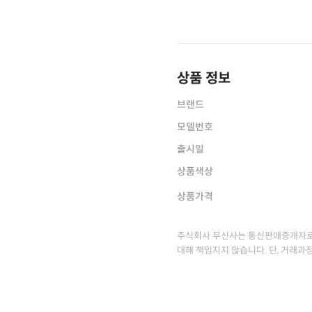
상품 정보
브랜드
모델번호
출시일
상품색상
상품가격
주식회사 무신사는 통신판매중개자로
대해 책임지지 않습니다. 단, 거래과