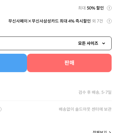
최대
50% 할인
무신사페이×무신사삼성카드 최대 4% 즉시할인
외 7건
모든 사이즈
판매
검수 후 배송, 5-7일
배송없이 솔드아웃 센터에 보관
전체보기