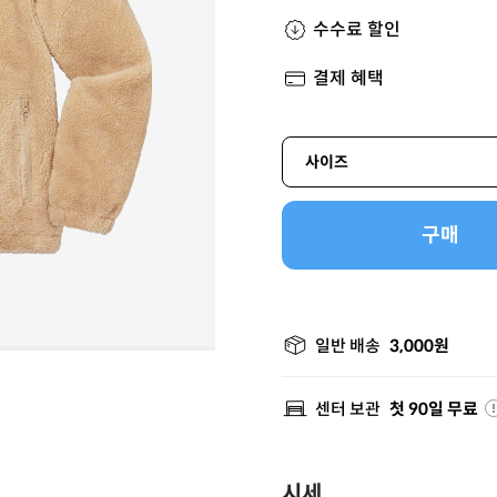
수수료 할인
결제 혜택
사이즈
구매
일반 배송
3,000원
센터 보관
첫 90일 무료
시세