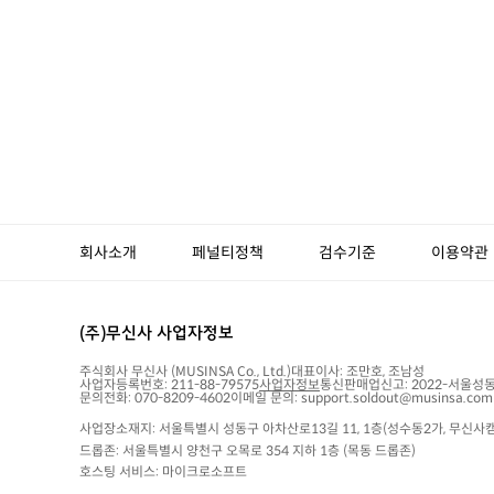
회사소개
페널티정책
검수기준
이용약관
(주)무신사 사업자정보
주식회사 무신사
(MUSINSA Co., Ltd.)
대표이사:
조만호, 조남성
사업자등록번호:
211-88-79575
사업자정보
통신판매업신고:
2022-서울성동
문의전화: 070-8209-4602
이메일 문의: support.soldout@musinsa.com
사업장소재지: 서울특별시 성동구 아차산로13길 11, 1층(성수동2가, 무신사캠
드롭존: 서울특별시 양천구 오목로 354 지하 1층 (목동 드롭존)
호스팅 서비스: 마이크로소프트