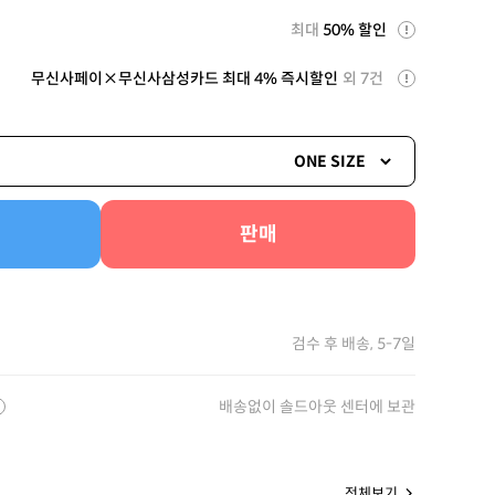
최대
50% 할인
무신사페이×무신사삼성카드 최대 4% 즉시할인
외 7건
ONE SIZE
판매
검수 후 배송, 5-7일
배송없이 솔드아웃 센터에 보관
전체보기