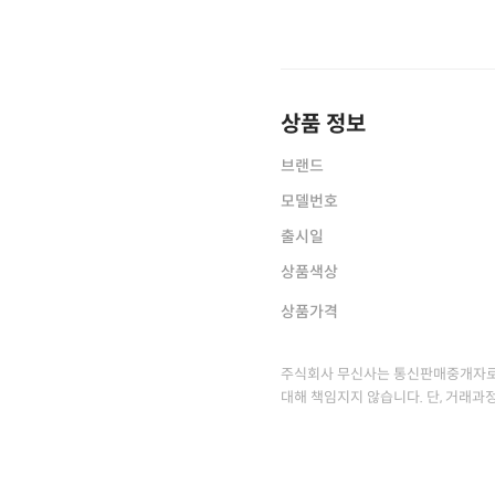
상품 정보
브랜드
모델번호
출시일
상품색상
상품가격
주식회사 무신사는 통신판매중개자로
대해 책임지지 않습니다. 단, 거래과