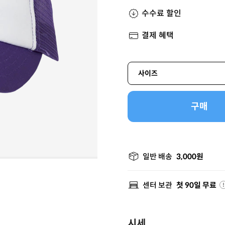
수수료 할인
결제 혜택
사이즈
구매
일반 배송
3,000원
센터 보관
첫 90일 무료
시세