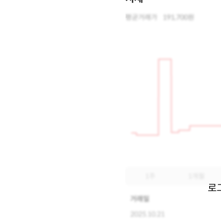
평균거래가
191,700원
1주
1개월
로
거래일
2025.10.21