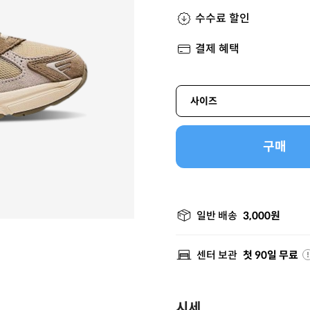
수수료 할인
결제 혜택
사이즈
구매
일반 배송
3,000원
센터 보관
첫 90일 무료
시세