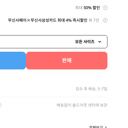
최대
50% 할인
무신사페이×무신사삼성카드 최대 4% 즉시할인
외 7건
모든 사이즈
판매
검수 후 배송, 5-7일
배송없이 솔드아웃 센터에 보관
전체보기