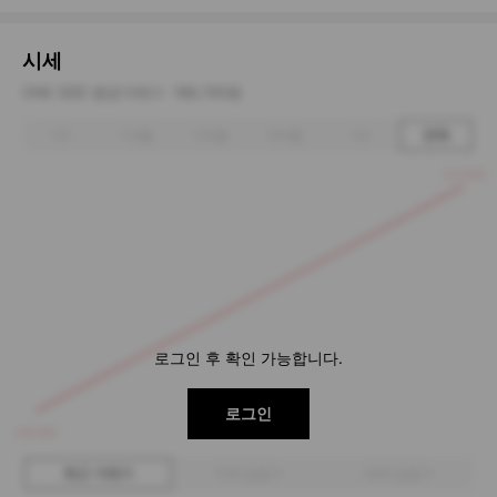
시세
ONE SIZE 평균거래가
186,700원
1주
1개월
3개월
6개월
1년
전체
214,500
로그인 후 확인 가능합니다.
로그인
159,000
최근 거래가
구매 입찰가
판매 입찰가