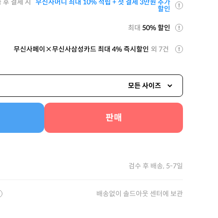
 후 결제 시
무신사머니 최대 10% 적립 + 첫 결제 3만원 추가
할인
최대
50% 할인
무신사페이×무신사삼성카드 최대 4% 즉시할인
외 7건
모든 사이즈
판매
검수 후 배송, 5-7일
배송없이 솔드아웃 센터에 보관