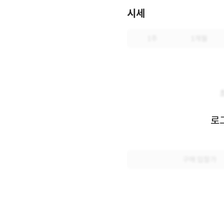
시세
1주
1개월
로
구매 입찰가