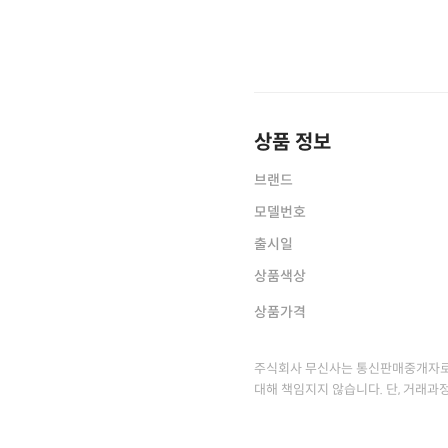
상품 정보
브랜드
모델번호
출시일
상품색상
상품가격
주식회사 무신사는 통신판매중개자로
대해 책임지지 않습니다. 단, 거래과