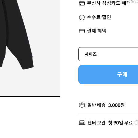
발급
무신사 삼성카드 혜택
수수료 할인
결제 혜택
사이즈
구매
일반 배송
3,000원
센터 보관
첫 90일 무료