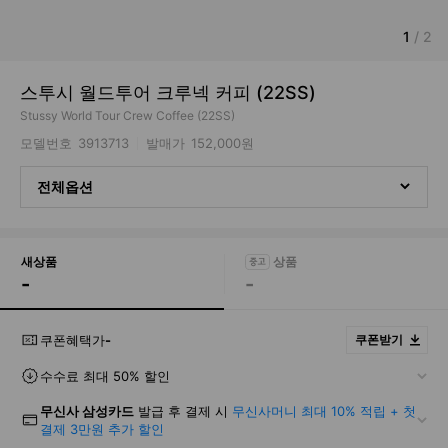
1
/
2
스투시 월드투어 크루넥 커피 (22SS)
Stussy World Tour Crew Coffee (22SS)
모델번호
3913713
발매가
152,000원
전체옵션
새상품
-
-