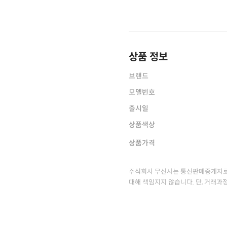
상품 정보
브랜드
모델번호
출시일
상품색상
상품가격
주식회사 무신사는 통신판매중개자로
대해 책임지지 않습니다. 단, 거래과