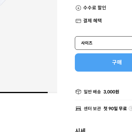
수수료 할인
결제 혜택
사이즈
구매
일반 배송
3,000원
센터 보관
첫 90일 무료
시세