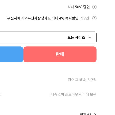
최대
50% 할인
무신사페이×무신사삼성카드 최대 4% 즉시할인
외 7건
모든 사이즈
판매
검수 후 배송, 5-7일
배송없이 솔드아웃 센터에 보관
전체보기