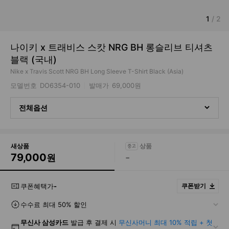
1
/
2
나이키 x 트래비스 스캇 NRG BH 롱슬리브 티셔츠
블랙 (국내)
Nike x Travis Scott NRG BH Long Sleeve T-Shirt Black (Asia)
모델번호
DO6354-010
발매가
69,000원
전체옵션
새상품
79,000
-
원