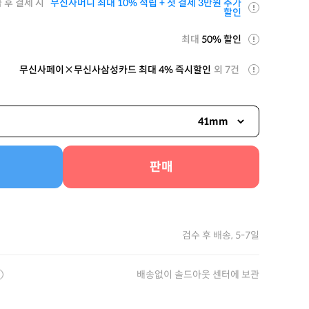
 후 결제 시
무신사머니 최대 10% 적립 + 첫 결제 3만원 추가
할인
최대
50% 할인
무신사페이×무신사삼성카드 최대 4% 즉시할인
외 7건
41mm
판매
검수 후 배송, 5-7일
배송없이 솔드아웃 센터에 보관