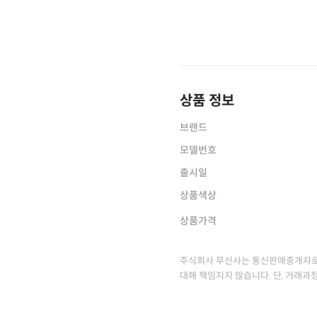
상품 정보
브랜드
모델번호
출시일
상품색상
상품가격
주식회사 무신사는 통신판매중개자로
대해 책임지지 않습니다. 단, 거래과