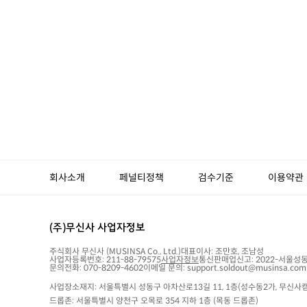
회사소개
페널티정책
검수기준
이용약관
(주)무신사 사업자정보
주식회사 무신사
(MUSINSA Co., Ltd.)
대표이사:
조만호, 조남성
사업자등록번호:
211-88-79575
사업자정보
통신판매업신고:
2022-서울성동
문의전화: 070-8209-4602
이메일 문의: support.soldout@musinsa.com
사업장소재지: 서울특별시 성동구 아차산로13길 11, 1층(성수동2가, 무신사캠
드롭존: 서울특별시 양천구 오목로 354 지하 1층 (목동 드롭존)