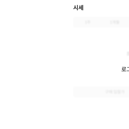
시세
1주
1개월
로
구매 입찰가