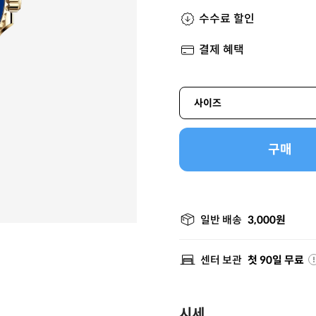
수수료 할인
결제 혜택
사이즈
구매
일반 배송
3,000원
센터 보관
첫 90일 무료
시세