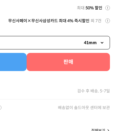
최대
50% 할인
무신사페이×무신사삼성카드 최대 4% 즉시할인
외 7건
41mm
판매
검수 후 배송, 5-7일
배송없이 솔드아웃 센터에 보관
전체보기