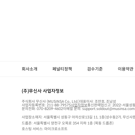
회사소개
페널티정책
검수기준
이용약관
(주)무신사 사업자정보
주식회사 무신사
(MUSINSA Co., Ltd.)
대표이사:
조만호, 조남성
사업자등록번호:
211-88-79575
사업자정보
통신판매업신고:
2022-서울성동
문의전화: 070-8209-4602
이메일 문의: support.soldout@musinsa.com
사업장소재지: 서울특별시 성동구 아차산로13길 11, 1층(성수동2가, 무신사캠
드롭존: 서울특별시 양천구 오목로 354 지하 1층 (목동 드롭존)
호스팅 서비스: 마이크로소프트