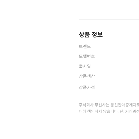
상품 정보
브랜드
모델번호
출시일
상품색상
상품가격
주식회사 무신사는 통신판매중개자로
대해 책임지지 않습니다. 단, 거래과