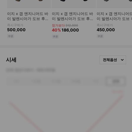
시세
전체옵션
전체 평균거래가
458,500원
1주
1개월
3개월
6개월
1년
전체
505,000