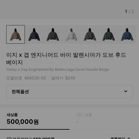
1
/
2
이지 x 갭 엔지니어드 바이 발렌시아가 도브 후드
베이지
Yeezy x Gap Engineered By Balenciaga Dove Hoodie Beige
모델번호
469530-00
발매가
$240
전체옵션
새상품
500,000
-
원