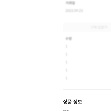
거래일
2022.09.23
구매 입찰가
수량
1
1
1
1
1
상품 정보