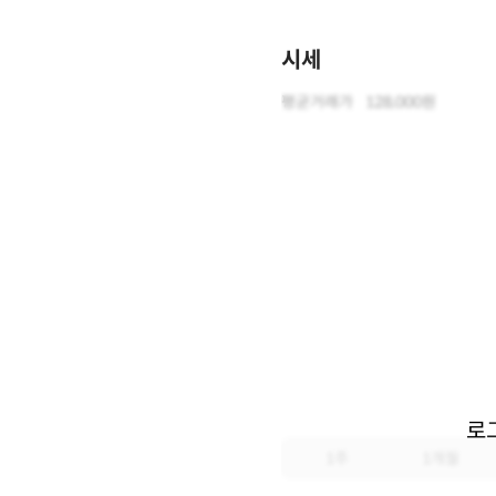
시세
평균거래가
128,000원
로
1주
1개월