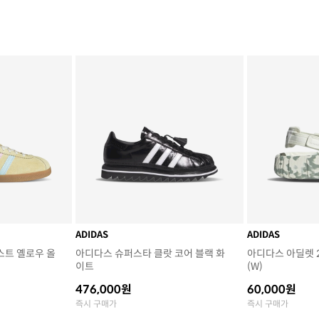
ADIDAS
ADIDAS
스트 옐로우 올
아디다스 슈퍼스타 클랏 코어 블랙 화
아디다스 아딜렛 2
이트
(W)
476,000원
60,000원
즉시 구매가
즉시 구매가