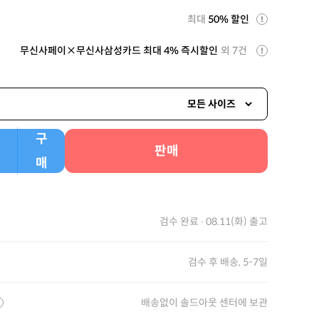
최대
50% 할인
무신사페이×무신사삼성카드 최대 4% 즉시할인
외 7건
모든 사이즈
구
판매
매
검수 완료 ∙ 08.11(화) 출고
검수 후 배송, 5-7일
배송없이 솔드아웃 센터에 보관