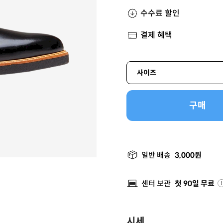
수수료 할인
결제 혜택
사이즈
구매
일반 배송
3,000원
센터 보관
첫 90일 무료
시세