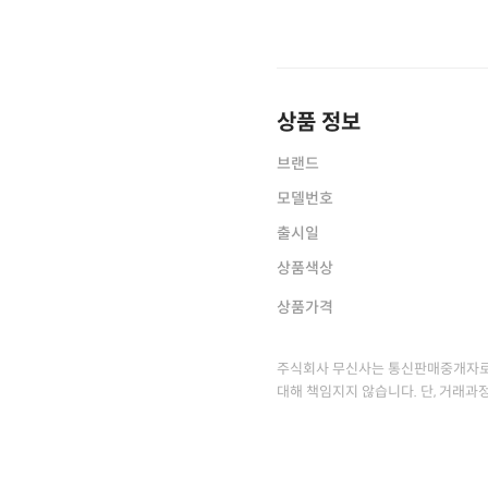
상품 정보
브랜드
모델번호
출시일
상품색상
상품가격
주식회사 무신사는 통신판매중개자로
대해 책임지지 않습니다. 단, 거래과