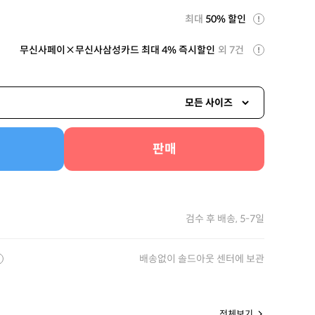
최대
50% 할인
무신사페이×무신사삼성카드 최대 4% 즉시할인
외 7건
모든 사이즈
판매
검수 후 배송, 5-7일
배송없이 솔드아웃 센터에 보관
전체보기