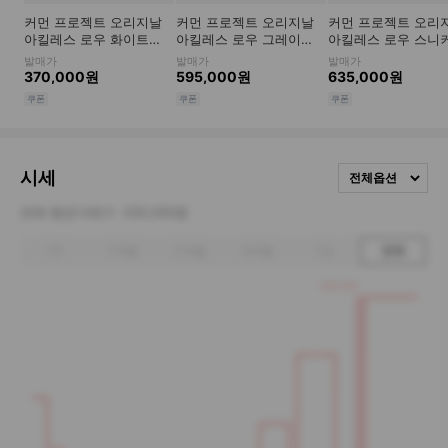
시세
전체옵션
전체 평균거래가
220,200원
1주
1개월
3개월
6개월
1년
전체
330,000