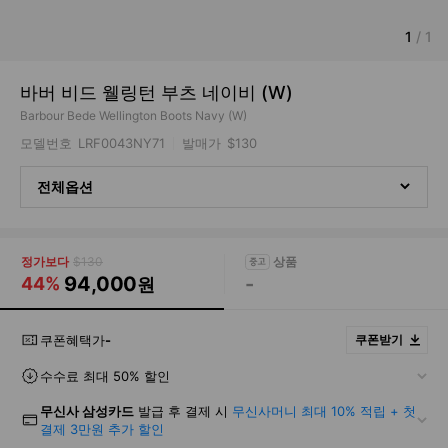
1
/
1
바버 비드 웰링턴 부츠 네이비 (W)
Barbour Bede Wellington Boots Navy (W)
모델번호
LRF0043NY71
발매가
$130
전체옵션
정가보다
$130
94,000
-
44%
원