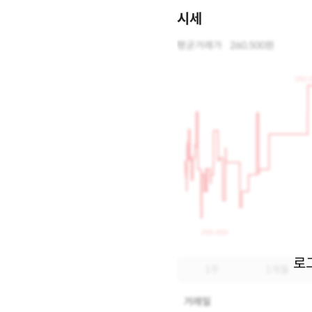
시세
평균거래가
260,500원
350,
200,000
로
1주
1개월
거래일