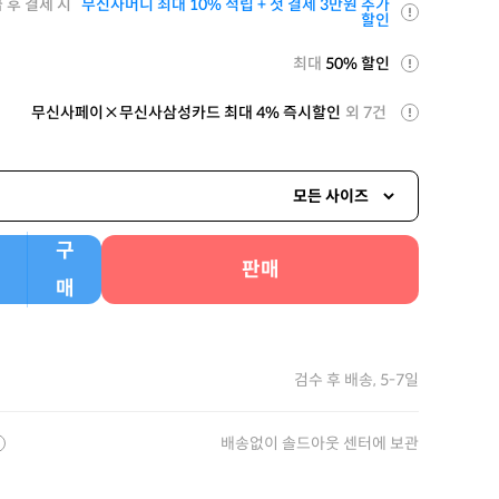
 후 결제 시
무신사머니 최대 10% 적립 + 첫 결제 3만원 추가
할인
최대
50% 할인
무신사페이×무신사삼성카드 최대 4% 즉시할인
외 7건
모든 사이즈
구
판매
매
검수 후 배송, 5-7일
배송없이 솔드아웃 센터에 보관