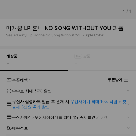
1
/
1
미개봉 LP 혼네 NO SONG WITHOUT YOU 퍼플
Sealed Vinyl Lp Honne No Song Without You Purple Color
새상품
-
-