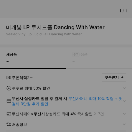
1
/
1
미개봉 LP 루시드폴 Dancing With Water
Sealed Vinyl Lp Lucid Fall Dancing With Water
새상품
-
-