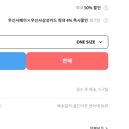
최대
50% 할인
무신사페이×무신사삼성카드 최대 4% 즉시할인
외 7건
ONE SIZE
판매
검수 후 배송, 5-7일
배송없이 솔드아웃 센터에 보관
전체보기