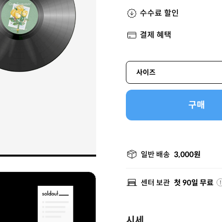
수수료 할인
결제 혜택
사이즈
구매
일반 배송
3,000원
센터 보관
첫 90일 무료
시세