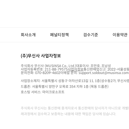
회사소개
페널티정책
검수기준
이용약관
(주)무신사 사업자정보
주식회사 무신사
(MUSINSA Co., Ltd.)
대표이사:
조만호, 조남성
사업자등록번호:
211-88-79575
사업자정보
통신판매업신고:
2022-서울성동
문의전화: 070-8209-4602
이메일 문의: support.soldout@musinsa.com
사업장소재지: 서울특별시 성동구 아차산로13길 11, 1층(성수동2가, 무신사캠
드롭존: 서울특별시 양천구 오목로 354 지하 1층 (목동 드롭존)
호스팅 서비스: 마이크로소프트
주식회사 무신사는 통신판매 중개자로서 통신판매의 당사자가 아니므로 개별판
래과정에서 검수하고 보증하는 내용에 대한 책임은 당사에 있습니다.
당사는 고객님의 안전거래를 위해 관련 법률에 의거하여 NHN KCP의 에스