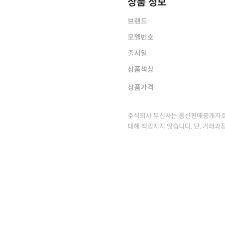
상품 정보
브랜드
모델번호
출시일
상품색상
상품가격
주식회사 무신사는 통신판매중개자로
대해 책임지지 않습니다. 단, 거래과