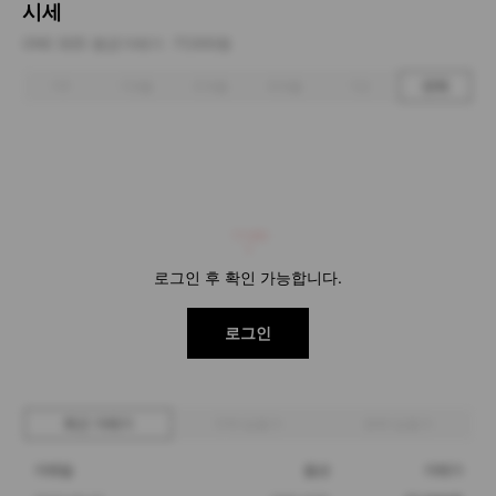
시세
ONE SIZE 평균거래가
77,000원
1주
1개월
3개월
6개월
1년
전체
77,000
로그인 후 확인 가능합니다.
로그인
최근 거래가
구매 입찰가
판매 입찰가
거래일
옵션
거래가