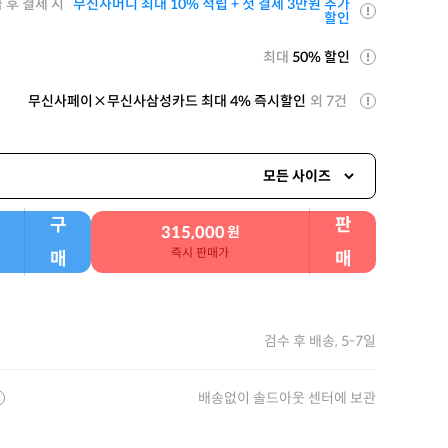
 후 결제 시
무신사머니 최대 10% 적립 + 첫 결제 3만원 추가
할인
최대
50% 할인
무신사페이×무신사삼성카드 최대 4% 즉시할인
외 7건
모든 사이즈
구
판
315,000
원
즉시 판매가
매
매
검수 후 배송, 5-7일
배송없이 솔드아웃 센터에 보관