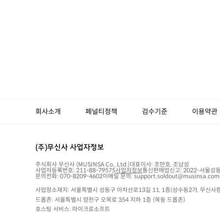
회사소개
페널티정책
검수기준
이용약관
(주)무신사 사업자정보
주식회사 무신사
(MUSINSA Co., Ltd.)
대표이사:
조만호, 조남성
사업자등록번호:
211-88-79575
사업자정보
통신판매업신고:
2022-서울성동
문의전화: 070-8209-4602
이메일 문의: support.soldout@musinsa.com
사업장소재지: 서울특별시 성동구 아차산로13길 11, 1층(성수동2가, 무신사캠
드롭존: 서울특별시 양천구 오목로 354 지하 1층 (목동 드롭존)
호스팅 서비스: 마이크로소프트