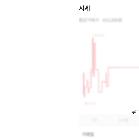
시세
평균거래가
413,200원
519,000
350,000
로
1주
1개월
거래일