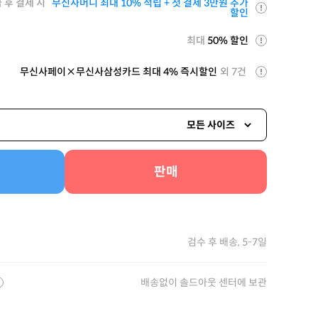
 후 결제 시
무신사머니 최대 10% 적립 + 첫 결제 3만원 추가
할인
최대
50% 할인
무신사페이×무신사삼성카드 최대 4% 즉시할인
외 7건
모든 사이즈
판매
검수 후 배송, 5-7일
배송없이 솔드아웃 센터에 보관