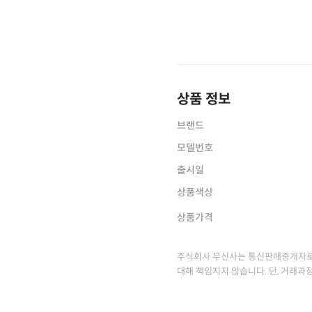
상품 정보
브랜드
모델번호
출시일
상품색상
상품가격
주식회사 무신사는 통신판매중개자로
대해 책임지지 않습니다. 단, 거래과