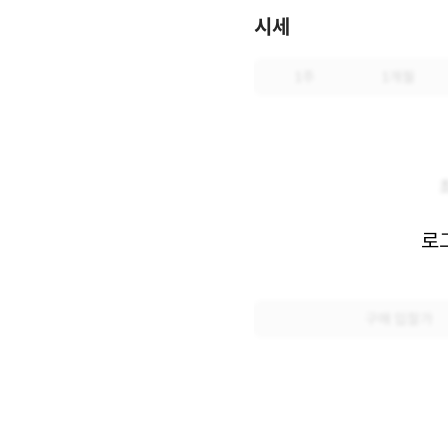
시세
1주
1개월
로
구매 입찰가