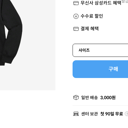
발급
무신사 삼성카드 혜택
수수료 할인
결제 혜택
사이즈
구매
일반 배송
3,000원
센터 보관
첫 90일 무료