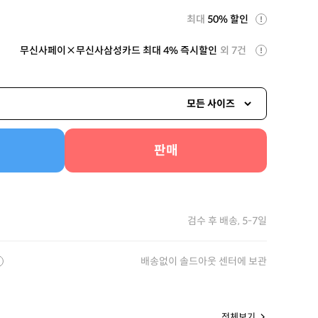
최대
50% 할인
무신사페이×무신사삼성카드 최대 4% 즉시할인
외 7건
모든 사이즈
판매
검수 후 배송, 5-7일
배송없이 솔드아웃 센터에 보관
전체보기