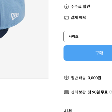
수수료 할인
결제 혜택
사이즈
구매
일반 배송
3,000원
센터 보관
첫 90일 무료
시세