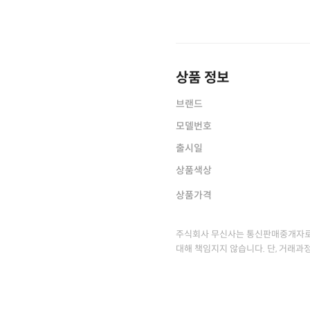
상품 정보
브랜드
모델번호
출시일
상품색상
상품가격
주식회사 무신사는 통신판매중개자로
대해 책임지지 않습니다. 단, 거래과