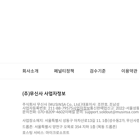
회사소개
페널티정책
검수기준
이용약관
(주)무신사 사업자정보
주식회사 무신사
(MUSINSA Co., Ltd.)
대표이사:
조만호, 조남성
사업자등록번호:
211-88-79575
사업자정보
통신판매업신고:
2022-서울성동
문의전화: 070-8209-4602
이메일 문의: support.soldout@musinsa.com
사업장소재지: 서울특별시 성동구 아차산로13길 11, 1층(성수동2가, 무신사캠
드롭존: 서울특별시 양천구 오목로 354 지하 1층 (목동 드롭존)
호스팅 서비스: 마이크로소프트