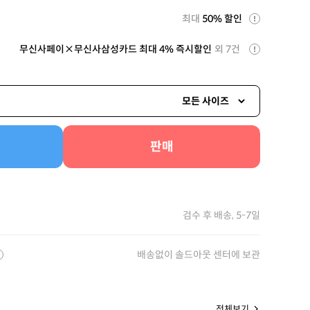
최대
50% 할인
무신사페이×무신사삼성카드 최대 4% 즉시할인
외 7건
모든 사이즈
판매
검수 후 배송, 5-7일
배송없이 솔드아웃 센터에 보관
전체보기