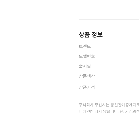
상품 정보
브랜드
모델번호
출시일
상품색상
상품가격
주식회사 무신사는 통신판매중개자로
대해 책임지지 않습니다. 단, 거래과