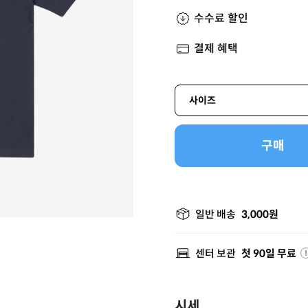
수수료 할인
결제 혜택
사이즈
구매
일반 배송
3,000원
센터 보관
첫 90일 무료
시세